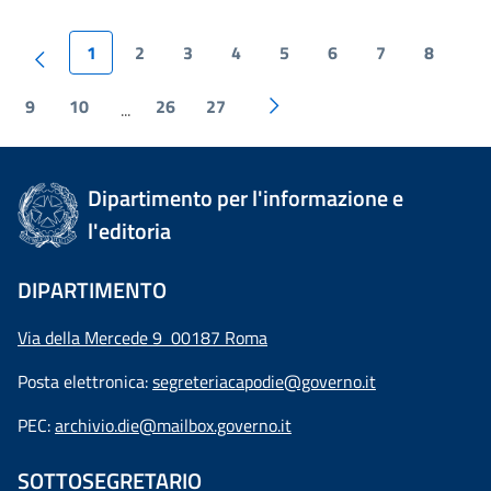
1
2
3
4
5
6
7
8
9
10
26
27
...
Dipartimento per l'informazione e
l'editoria
DIPARTIMENTO
Via della Mercede 9 00187 Roma
Posta elettronica:
segreteriacapodie@governo.it
PEC:
archivio.die@mailbox.governo.it
SOTTOSEGRETARIO