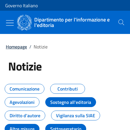
Vai al contenuto
Vai alla navigazione del sito
Governo Italiano
Dipartimento per l'informazione e
l'editoria
Cerca
Homepage
/
Notizie
Notizie
Tutti i contenuti della pagina Not
Comunicazione
Contributi
Agevolazioni
Sostegno all'editoria
Diritto d'autore
Vigilanza sulla SIAE
Altre misure
Sottosegretario