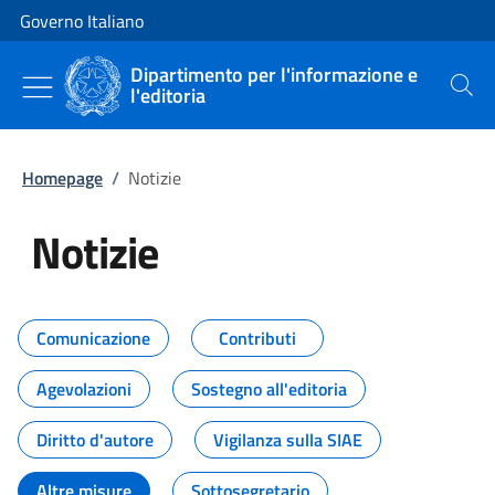
Vai al contenuto
Vai alla navigazione del sito
Governo Italiano
Dipartimento per l'informazione e
l'editoria
Cerca
Homepage
/
Notizie
Notizie
Tutti i contenuti della pagina Not
Comunicazione
Contributi
Agevolazioni
Sostegno all'editoria
Diritto d'autore
Vigilanza sulla SIAE
Altre misure
Sottosegretario