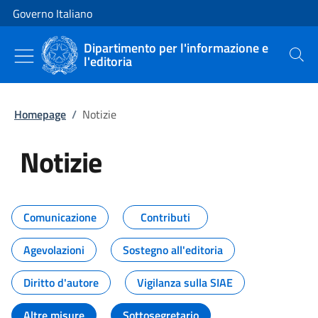
Vai al contenuto
Vai alla navigazione del sito
Governo Italiano
Dipartimento per l'informazione e
l'editoria
Cerca
Homepage
/
Notizie
Notizie
Tutti i contenuti della pagina Not
Comunicazione
Contributi
Agevolazioni
Sostegno all'editoria
Diritto d'autore
Vigilanza sulla SIAE
Altre misure
Sottosegretario