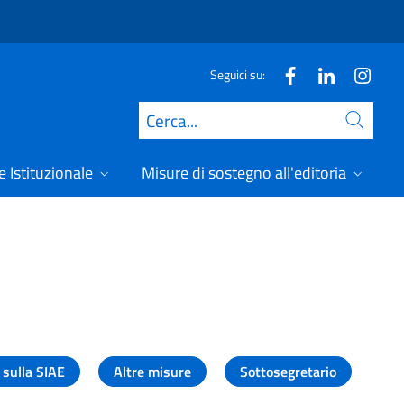
Seguici su:
Cerca
 Istituzionale
Misure di sostegno all'editoria
A
 sulla SIAE
Altre misure
Sottosegretario