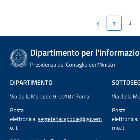
1
2
Dipartimento per l'informazion
Presidenza del Consiglio dei Ministri
DIPARTIMENTO
SOTTOSEG
Via della Mercede 9 00187 Roma
Via della M
Posta
Posta
elettronica:
segreteriacapodie@govern
elettronica:
o.it
rno.it