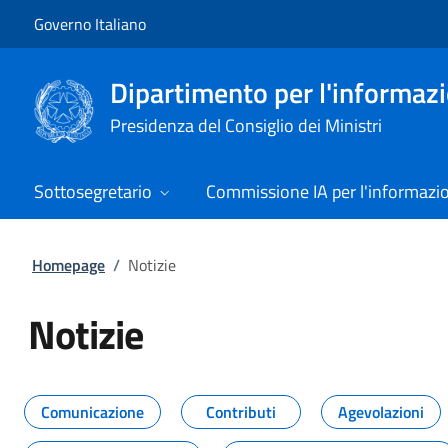
Vai al contenuto
Vai alla navigazione del sito
Governo Italiano
Dipartimento per l'informazio
Presidenza del Consiglio dei Ministri
Sottosegretario
Commissione IA per l'informazi
Homepage
/
Notizie
Notizie
Tutti i contenuti della pagina Not
Comunicazione
Contributi
Agevolazioni