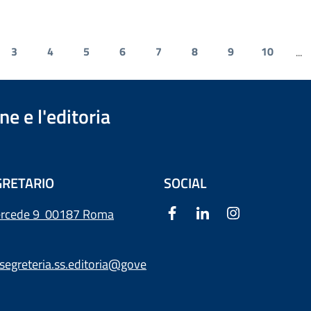
3
4
5
6
7
8
9
10
...
e e l'editoria
RETARIO
SOCIAL
ercede 9
00187 Roma
segreteria.ss.editoria@gove