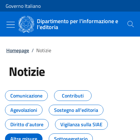
Vai al contenuto
Vai alla navigazione del sito
Governo Italiano
Dipartimento per l'informazione e
l'editoria
Cerca
Homepage
/
Notizie
Notizie
Tutti i contenuti della pagina Not
Comunicazione
Contributi
Agevolazioni
Sostegno all'editoria
Diritto d'autore
Vigilanza sulla SIAE
Altre misure
Sottosegretario