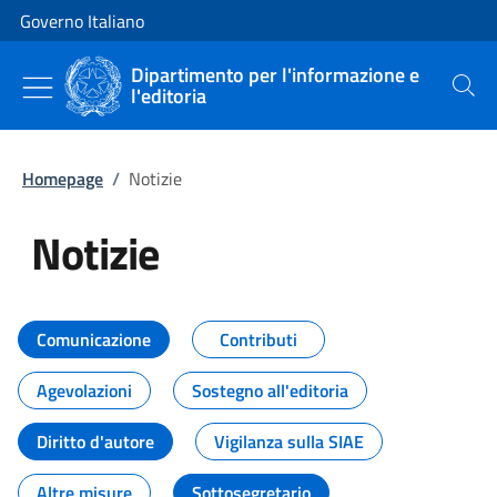
Vai al contenuto
Vai alla navigazione del sito
Governo Italiano
Dipartimento per l'informazione e
l'editoria
Cerca
Homepage
/
Notizie
Notizie
Tutti i contenuti della pagina Not
Comunicazione
Contributi
Agevolazioni
Sostegno all'editoria
Diritto d'autore
Vigilanza sulla SIAE
Altre misure
Sottosegretario