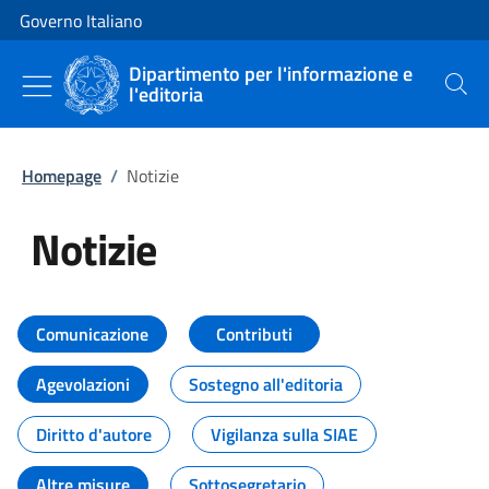
Vai al contenuto
Vai alla navigazione del sito
Governo Italiano
Dipartimento per l'informazione e
l'editoria
Cerca
Homepage
/
Notizie
Notizie
Tutti i contenuti della pagina Not
Comunicazione
Contributi
Agevolazioni
Sostegno all'editoria
Diritto d'autore
Vigilanza sulla SIAE
Altre misure
Sottosegretario