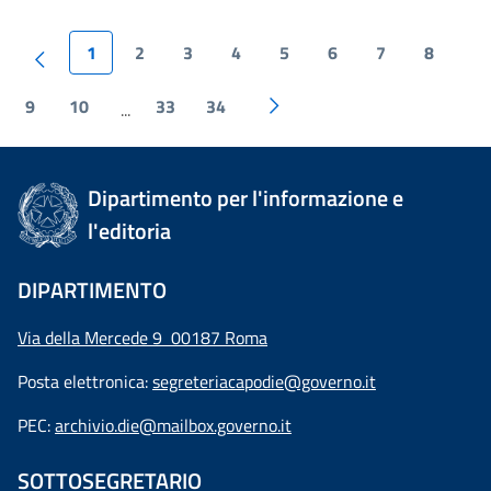
1
2
3
4
5
6
7
8
9
10
33
34
...
Dipartimento per l'informazione e
l'editoria
DIPARTIMENTO
Via della Mercede 9 00187 Roma
Posta elettronica:
segreteriacapodie@governo.it
PEC:
archivio.die@mailbox.governo.it
SOTTOSEGRETARIO