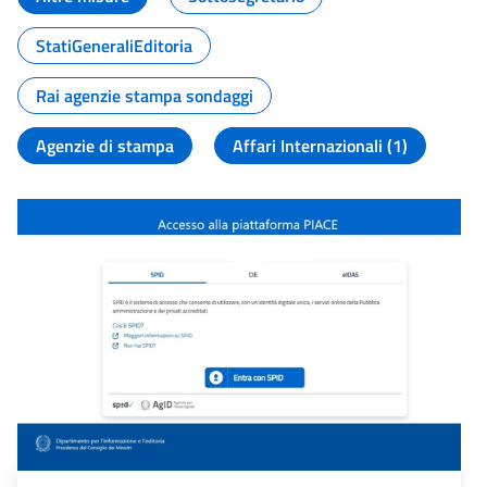
StatiGeneraliEditoria
Rai agenzie stampa sondaggi
Agenzie di stampa
Affari Internazionali (1)