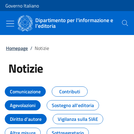
Vai al contenuto
Vai alla navigazione del sito
Governo Italiano
Dipartimento per l'informazione e
l'editoria
Cerca
Homepage
/
Notizie
Notizie
Tutti i contenuti della pagina Not
Comunicazione
Contributi
Agevolazioni
Sostegno all'editoria
Diritto d'autore
Vigilanza sulla SIAE
Altre misure
Sottosegretario