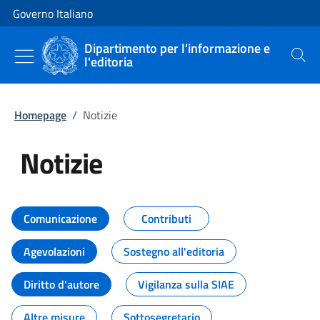
Vai al contenuto
Vai alla navigazione del sito
Governo Italiano
Dipartimento per l'informazione e
l'editoria
Cerca
Homepage
/
Notizie
Notizie
Tutti i contenuti della pagina Not
Comunicazione
Contributi
Agevolazioni
Sostegno all'editoria
Diritto d'autore
Vigilanza sulla SIAE
Altre misure
Sottosegretario