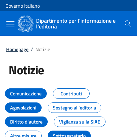
Vai al contenuto
Vai alla navigazione del sito
Governo Italiano
Dipartimento per l'informazione e
l'editoria
Cerca
Homepage
/
Notizie
Notizie
Tutti i contenuti della pagina Not
Comunicazione
Contributi
Agevolazioni
Sostegno all'editoria
Diritto d'autore
Vigilanza sulla SIAE
Altre misure
Sottosegretario