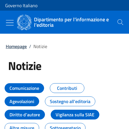
Vai al contenuto
Vai alla navigazione del sito
Governo Italiano
Dipartimento per l'informazione e
l'editoria
Cerca
Homepage
/
Notizie
Notizie
Tutti i contenuti della pagina Not
Comunicazione
Contributi
Agevolazioni
Sostegno all'editoria
Diritto d'autore
Vigilanza sulla SIAE
Altre misure
Sottosegretario