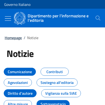
Vai al contenuto
Vai alla navigazione del sito
Governo Italiano
Dipartimento per l'informazione e
l'editoria
Cerca
Homepage
/
Notizie
Notizie
Tutti i contenuti della pagina Not
Comunicazione
Contributi
Agevolazioni
Sostegno all'editoria
Diritto d'autore
Vigilanza sulla SIAE
Altre misure
Sottosegretario