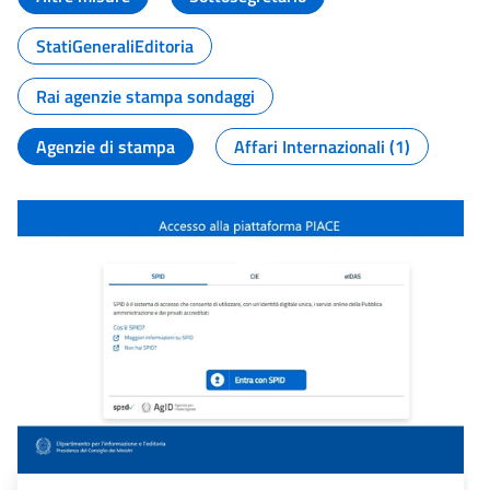
StatiGeneraliEditoria
Rai agenzie stampa sondaggi
Agenzie di stampa
Affari Internazionali (1)