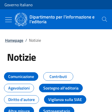
Vai al contenuto
Vai alla navigazione del sito
Governo Italiano
Dipartimento per l'informazione e
l'editoria
Cerca
Homepage
/
Notizie
Notizie
Tutti i contenuti della pagina Not
Comunicazione
Contributi
Agevolazioni
Sostegno all'editoria
Diritto d'autore
Vigilanza sulla SIAE
Altre misure
Sottosegretario