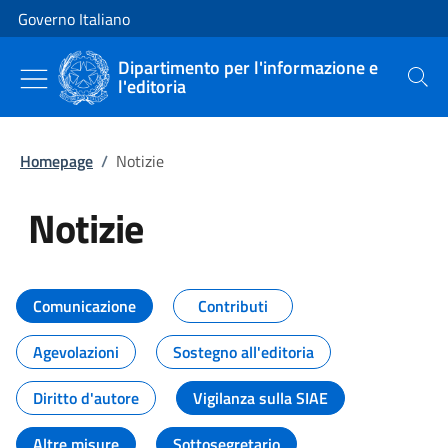
Vai al contenuto
Vai alla navigazione del sito
Governo Italiano
Dipartimento per l'informazione e
l'editoria
Cerca
Homepage
/
Notizie
Notizie
Tutti i contenuti della pagina Not
Comunicazione
Contributi
Agevolazioni
Sostegno all'editoria
Diritto d'autore
Vigilanza sulla SIAE
Altre misure
Sottosegretario