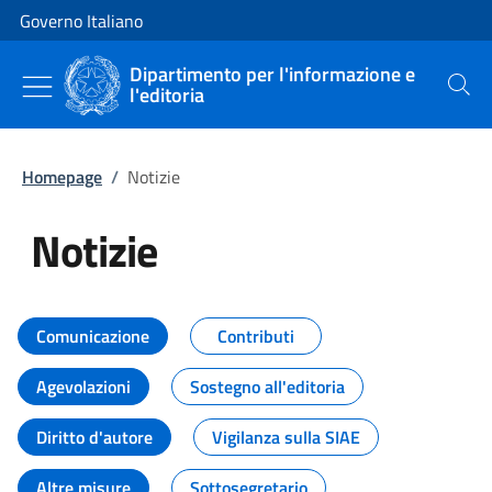
Vai al contenuto
Vai alla navigazione del sito
Governo Italiano
Dipartimento per l'informazione e
l'editoria
Cerca
Homepage
/
Notizie
Notizie
Tutti i contenuti della pagina Not
Comunicazione
Contributi
Agevolazioni
Sostegno all'editoria
Diritto d'autore
Vigilanza sulla SIAE
Altre misure
Sottosegretario