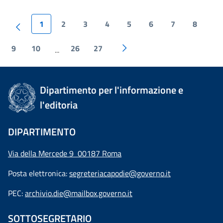
1
2
3
4
5
6
7
8
9
10
26
27
...
Dipartimento per l'informazione e
l'editoria
DIPARTIMENTO
Via della Mercede 9 00187 Roma
Posta elettronica:
segreteriacapodie@governo.it
PEC:
archivio.die@mailbox.governo.it
SOTTOSEGRETARIO