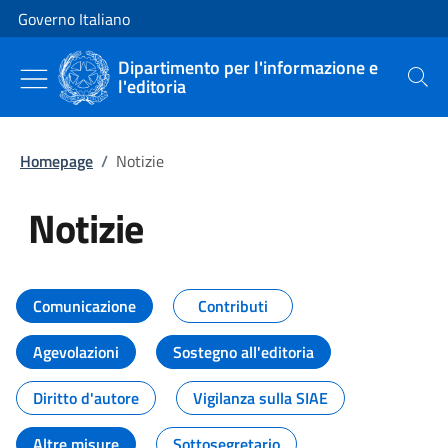
Vai al contenuto
Vai alla navigazione del sito
Governo Italiano
Dipartimento per l'informazione e
l'editoria
Cerca
Homepage
/
Notizie
Notizie
Tutti i contenuti della pagina Not
Comunicazione
Contributi
Agevolazioni
Sostegno all'editoria
Diritto d'autore
Vigilanza sulla SIAE
Altre misure
Sottosegretario