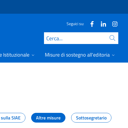
Seguici su:
Cerca
 Istituzionale
Misure di sostegno all'editoria
A
 sulla SIAE
Altre misure
Sottosegretario