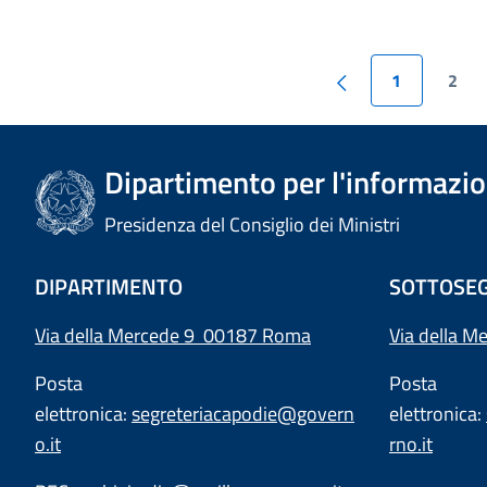
1
2
Dipartimento per l'informazion
Presidenza del Consiglio dei Ministri
DIPARTIMENTO
SOTTOSEG
Via della Mercede 9 00187 Roma
Via della M
Posta
Posta
elettronica:
segreteriacapodie@govern
elettronica:
o.it
rno.it