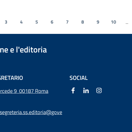
3
4
5
6
7
8
9
10
...
e e l'editoria
RETARIO
SOCIAL
ercede 9
00187 Roma
segreteria.ss.editoria@gove