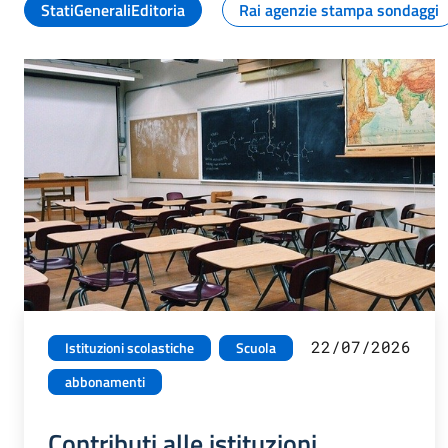
StatiGeneraliEditoria
Rai agenzie stampa sondaggi
22/07/2026
Istituzioni scolastiche
Scuola
abbonamenti
Contributi alle istituzioni