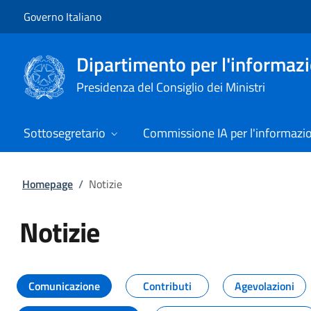
Vai al contenuto
Vai alla navigazione del sito
Governo Italiano
Dipartimento per l'informazio
Presidenza del Consiglio dei Ministri
Sottosegretario
Commissione IA per l'informazi
Homepage
/
Notizie
Notizie
Tutti i contenuti della pagina Not
Comunicazione
Contributi
Agevolazioni