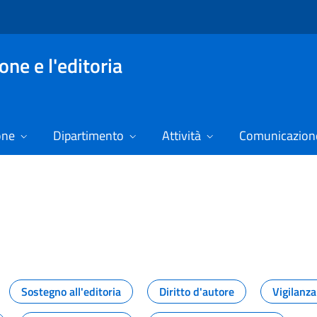
ne e l'editoria
one
Dipartimento
Attività
Comunicazione
izie
Sostegno all'editoria
Diritto d'autore
Vigilanza