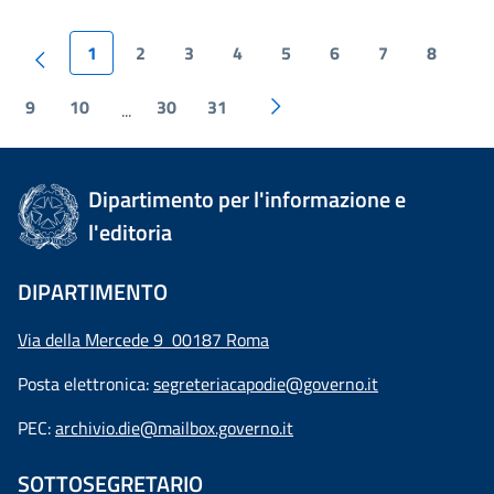
1
2
3
4
5
6
7
8
9
10
30
31
...
Dipartimento per l'informazione e
l'editoria
DIPARTIMENTO
Via della Mercede 9 00187 Roma
Posta elettronica:
segreteriacapodie@governo.it
PEC:
archivio.die@mailbox.governo.it
SOTTOSEGRETARIO