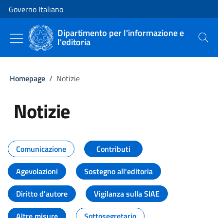
Vai al contenuto
Vai alla navigazione del sito
Governo Italiano
Dipartimento per l'informazione e
l'editoria
Cerca
Homepage
/
Notizie
Notizie
Tutti i contenuti della pagina Not
Comunicazione
Contributi
Agevolazioni
Sostegno all'editoria
Diritto d'autore
Vigilanza sulla SIAE
Altre misure
Sottosegretario