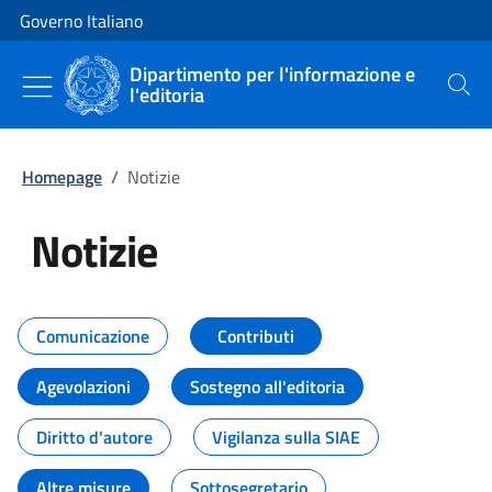
Vai al contenuto
Vai alla navigazione del sito
Governo Italiano
Dipartimento per l'informazione e
l'editoria
Cerca
Homepage
/
Notizie
Notizie
Tutti i contenuti della pagina Not
Comunicazione
Contributi
Agevolazioni
Sostegno all'editoria
Diritto d'autore
Vigilanza sulla SIAE
Altre misure
Sottosegretario