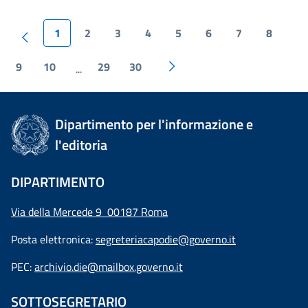
1
2
3
4
5
6
7
8
9
10
29
30
...
Dipartimento per l'informazione e
l'editoria
DIPARTIMENTO
Via della Mercede 9 00187 Roma
Posta elettronica:
segreteriacapodie@governo.it
PEC:
archivio.die@mailbox.governo.it
SOTTOSEGRETARIO