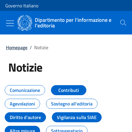
Vai al contenuto
Vai alla navigazione del sito
Governo Italiano
Dipartimento per l'informazione e
l'editoria
Cerca
Homepage
/
Notizie
Notizie
Tutti i contenuti della pagina Not
Comunicazione
Contributi
Agevolazioni
Sostegno all'editoria
Diritto d'autore
Vigilanza sulla SIAE
Altre misure
Sottosegretario