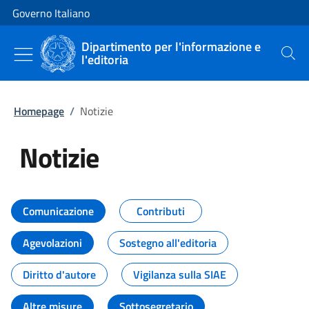
Vai al contenuto
Vai alla navigazione del sito
Governo Italiano
Dipartimento per l'informazione e
l'editoria
Cerca
Homepage
/
Notizie
Notizie
Tutti i contenuti della pagina Not
Comunicazione
Contributi
Agevolazioni
Sostegno all'editoria
Diritto d'autore
Vigilanza sulla SIAE
Altre misure
Sottosegretario