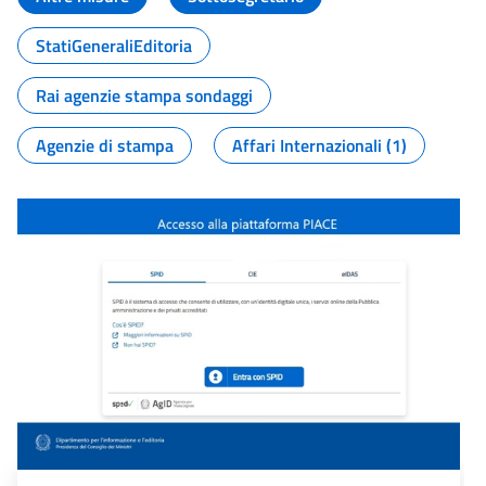
StatiGeneraliEditoria
Rai agenzie stampa sondaggi
Agenzie di stampa
Affari Internazionali (1)