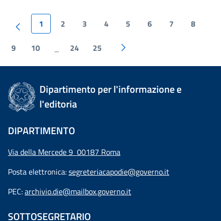
1
2
3
4
5
6
7
8
9
10
24
25
...
Dipartimento per l'informazione e
l'editoria
DIPARTIMENTO
Via della Mercede 9 00187 Roma
Posta elettronica:
segreteriacapodie@governo.it
PEC:
archivio.die@mailbox.governo.it
SOTTOSEGRETARIO