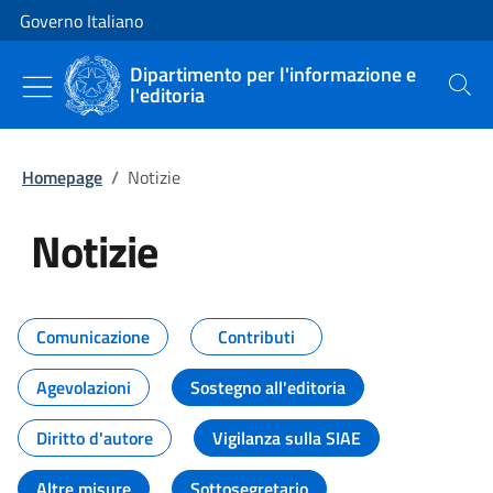
Vai al contenuto
Vai alla navigazione del sito
Governo Italiano
Dipartimento per l'informazione e
l'editoria
Cerca
Homepage
/
Notizie
Notizie
Tutti i contenuti della pagina Not
Comunicazione
Contributi
Agevolazioni
Sostegno all'editoria
Diritto d'autore
Vigilanza sulla SIAE
Altre misure
Sottosegretario