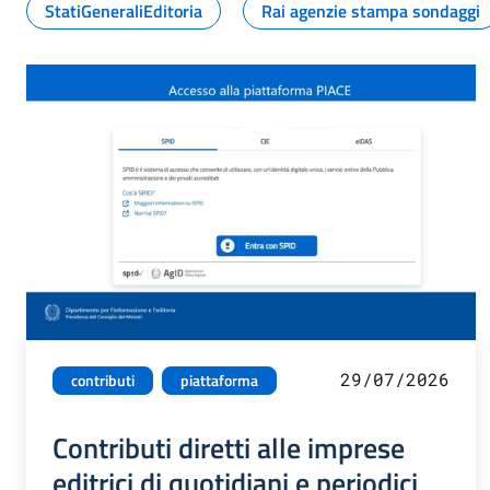
StatiGeneraliEditoria
Rai agenzie stampa sondaggi
29/07/2026
contributi
piattaforma
Contributi diretti alle imprese
editrici di quotidiani e periodici