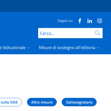
Seguici su:
Cerca
 Istituzionale
Misure di sostegno all'editoria
A
 sulla SIAE
Altre misure
Sottosegretario