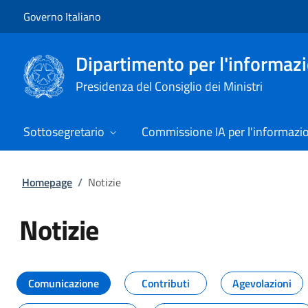
Vai al contenuto
Vai alla navigazione del sito
Governo Italiano
Dipartimento per l'informazio
Presidenza del Consiglio dei Ministri
Sottosegretario
Commissione IA per l'informazi
Homepage
/
Notizie
Notizie
Tutti i contenuti della pagina Not
Comunicazione
Contributi
Agevolazioni