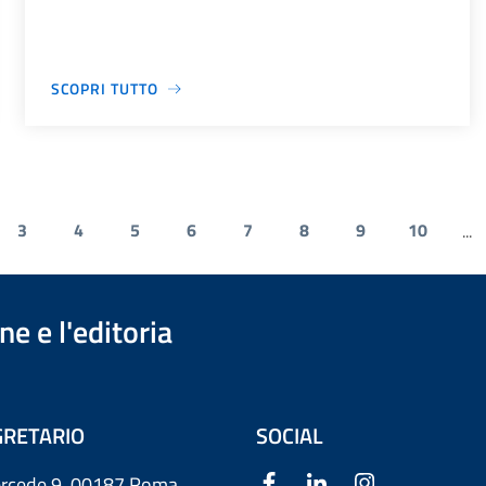
SCOPRI TUTTO
3
4
5
6
7
8
9
10
...
e e l'editoria
RETARIO
SOCIAL
ercede 9
00187 Roma