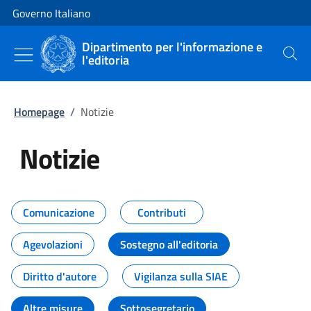
Vai al contenuto
Vai alla navigazione del sito
Governo Italiano
Dipartimento per l'informazione e
l'editoria
Cerca
Homepage
/
Notizie
Notizie
Tutti i contenuti della pagina Not
Comunicazione
Contributi
Agevolazioni
Sostegno all'editoria
Diritto d'autore
Vigilanza sulla SIAE
Altre misure
Sottosegretario