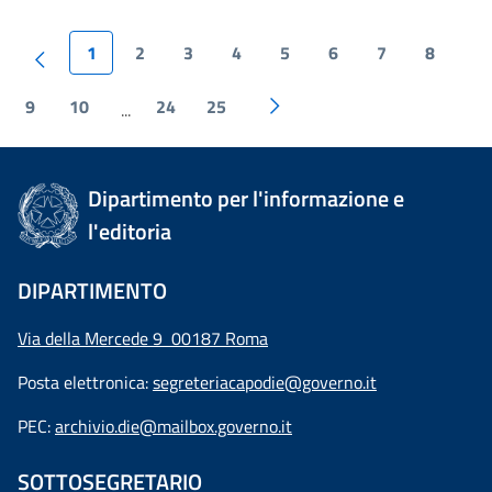
1
2
3
4
5
6
7
8
9
10
24
25
...
Dipartimento per l'informazione e
l'editoria
DIPARTIMENTO
Via della Mercede 9 00187 Roma
Posta elettronica:
segreteriacapodie@governo.it
PEC:
archivio.die@mailbox.governo.it
SOTTOSEGRETARIO