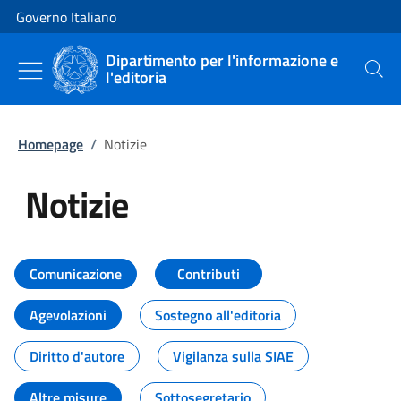
Vai al contenuto
Vai alla navigazione del sito
Governo Italiano
Dipartimento per l'informazione e
l'editoria
Cerca
Homepage
/
Notizie
Notizie
Tutti i contenuti della pagina Not
Comunicazione
Contributi
Agevolazioni
Sostegno all'editoria
Diritto d'autore
Vigilanza sulla SIAE
Altre misure
Sottosegretario