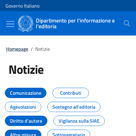
Vai al contenuto
Vai alla navigazione del sito
Governo Italiano
Dipartimento per l'informazione e
l'editoria
Cerca
Homepage
/
Notizie
Notizie
Tutti i contenuti della pagina Not
Comunicazione
Contributi
Agevolazioni
Sostegno all'editoria
Diritto d'autore
Vigilanza sulla SIAE
Altre misure
Sottosegretario