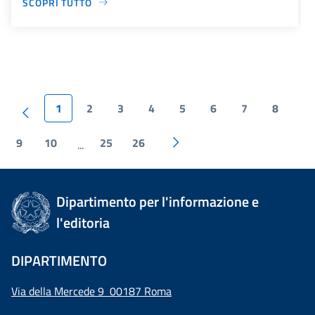
SCOPRI TUTTO
1
2
3
4
5
6
7
8
9
10
25
26
...
Dipartimento per l'informazione e
l'editoria
DIPARTIMENTO
Via della Mercede 9 00187 Roma