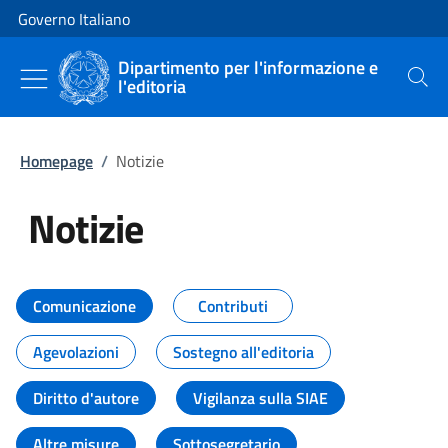
Vai al contenuto
Vai alla navigazione del sito
Governo Italiano
Dipartimento per l'informazione e
l'editoria
Cerca
Homepage
/
Notizie
Notizie
Tutti i contenuti della pagina Not
Comunicazione
Contributi
Agevolazioni
Sostegno all'editoria
Diritto d'autore
Vigilanza sulla SIAE
Altre misure
Sottosegretario