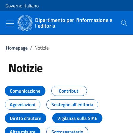
Vai al contenuto
Vai alla navigazione del sito
Governo Italiano
Dipartimento per l'informazione e
l'editoria
Cerca
Homepage
/
Notizie
Notizie
Tutti i contenuti della pagina Not
Comunicazione
Contributi
Agevolazioni
Sostegno all'editoria
Diritto d'autore
Vigilanza sulla SIAE
Altre misure
Sottosegretario