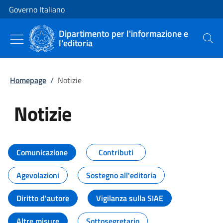
Vai al contenuto
Vai alla navigazione del sito
Governo Italiano
Dipartimento per l'informazione e
l'editoria
Cerca
Homepage
/
Notizie
Notizie
Tutti i contenuti della pagina Not
Comunicazione
Contributi
Agevolazioni
Sostegno all'editoria
Diritto d'autore
Vigilanza sulla SIAE
Altre misure
Sottosegretario