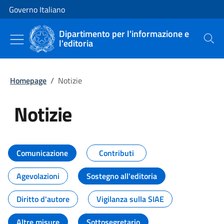
Vai al contenuto
Vai alla navigazione del sito
Governo Italiano
Dipartimento per l'informazione e
l'editoria
Cerca
Homepage
/
Notizie
Notizie
Tutti i contenuti della pagina Not
Comunicazione
Contributi
Agevolazioni
Sostegno all'editoria
Diritto d'autore
Vigilanza sulla SIAE
Altre misure
Sottosegretario