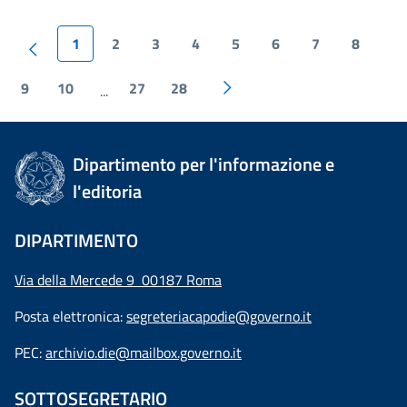
1
2
3
4
5
6
7
8
9
10
27
28
...
Dipartimento per l'informazione e
l'editoria
DIPARTIMENTO
Via della Mercede 9 00187 Roma
Posta elettronica:
segreteriacapodie@governo.it
PEC:
archivio.die@mailbox.governo.it
SOTTOSEGRETARIO