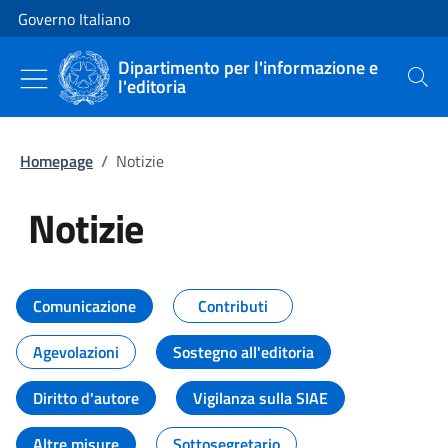
Vai al contenuto
Vai alla navigazione del sito
Governo Italiano
Dipartimento per l'informazione e
l'editoria
Cerca
Homepage
/
Notizie
Notizie
Tutti i contenuti della pagina Not
Comunicazione
Contributi
Agevolazioni
Sostegno all'editoria
Diritto d'autore
Vigilanza sulla SIAE
Altre misure
Sottosegretario