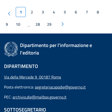
1
2
3
4
5
6
7
8
9
10
28
29
...
Dipartimento per l'informazione e
l'editoria
DIPARTIMENTO
Via della Mercede 9 00187 Roma
Posta elettronica:
segreteriacapodie@governo.it
PEC:
archivio.die@mailbox.governo.it
SOTTOSEGRETARIO