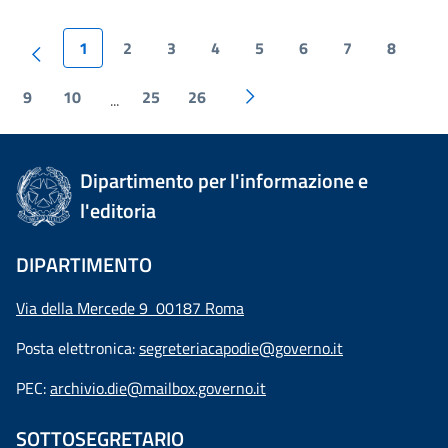
1
2
3
4
5
6
7
8
9
10
25
26
...
Dipartimento per l'informazione e
l'editoria
DIPARTIMENTO
Via della Mercede 9 00187 Roma
Posta elettronica:
segreteriacapodie@governo.it
PEC:
archivio.die@mailbox.governo.it
SOTTOSEGRETARIO