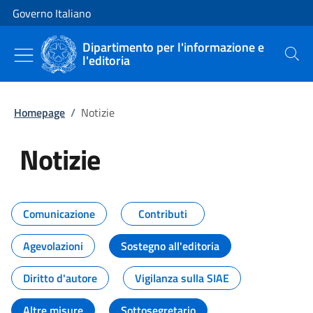
Vai al contenuto
Vai alla navigazione del sito
Governo Italiano
Dipartimento per l'informazione e
l'editoria
Cerca
Homepage
/
Notizie
Notizie
Tutti i contenuti della pagina Not
Comunicazione
Contributi
Agevolazioni
Sostegno all'editoria
Diritto d'autore
Vigilanza sulla SIAE
Altre misure
Sottosegretario