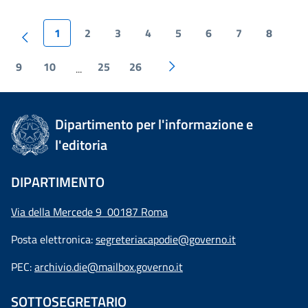
1
2
3
4
5
6
7
8
9
10
25
26
...
Dipartimento per l'informazione e
l'editoria
DIPARTIMENTO
Via della Mercede 9 00187 Roma
Posta elettronica:
segreteriacapodie@governo.it
PEC:
archivio.die@mailbox.governo.it
SOTTOSEGRETARIO