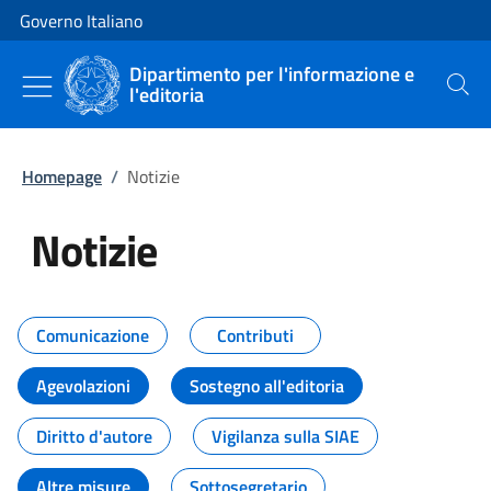
Vai al contenuto
Vai alla navigazione del sito
Governo Italiano
Dipartimento per l'informazione e
l'editoria
Cerca
Homepage
/
Notizie
Notizie
Tutti i contenuti della pagina Not
Comunicazione
Contributi
Agevolazioni
Sostegno all'editoria
Diritto d'autore
Vigilanza sulla SIAE
Altre misure
Sottosegretario