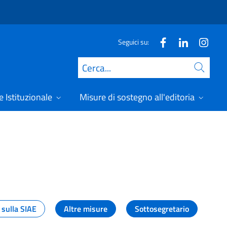
Seguici su:
Cerca
 Istituzionale
Misure di sostegno all'editoria
A
 sulla SIAE
Altre misure
Sottosegretario