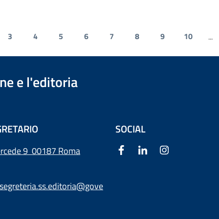
3
4
5
6
7
8
9
10
...
e e l'editoria
RETARIO
SOCIAL
ercede 9
00187 Roma
segreteria.ss.editoria@gove