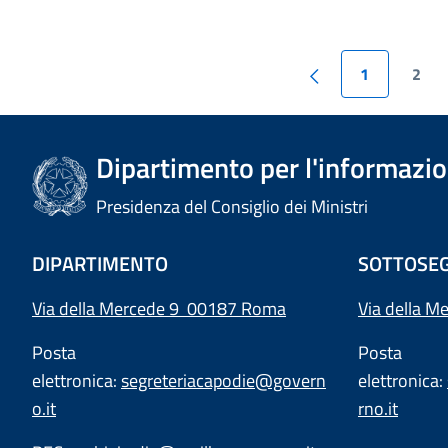
1
2
Dipartimento per l'informazion
Presidenza del Consiglio dei Ministri
DIPARTIMENTO
SOTTOSEG
Via della Mercede 9 00187 Roma
Via della M
Posta
Posta
elettronica:
segreteriacapodie@govern
elettronica:
o.it
rno.it