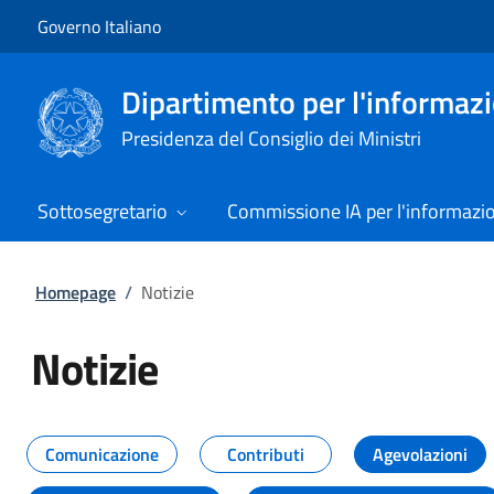
Vai al contenuto
Vai alla navigazione del sito
Governo Italiano
Dipartimento per l'informazio
Presidenza del Consiglio dei Ministri
Sottosegretario
Commissione IA per l'informazi
Homepage
/
Notizie
Notizie
Tutti i contenuti della pagina Not
Comunicazione
Contributi
Agevolazioni