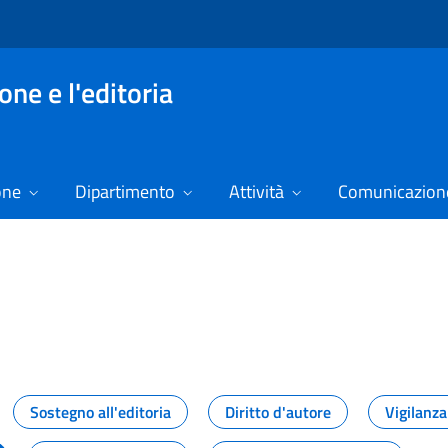
ne e l'editoria
one
Dipartimento
Attività
Comunicazione
izie
Sostegno all'editoria
Diritto d'autore
Vigilanza