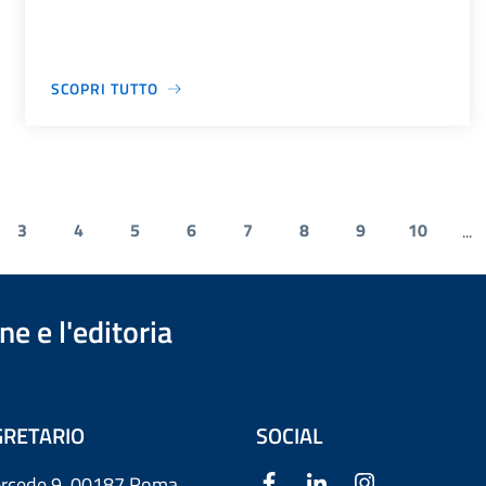
SCOPRI TUTTO
3
4
5
6
7
8
9
10
...
e e l'editoria
RETARIO
SOCIAL
ercede 9
00187 Roma