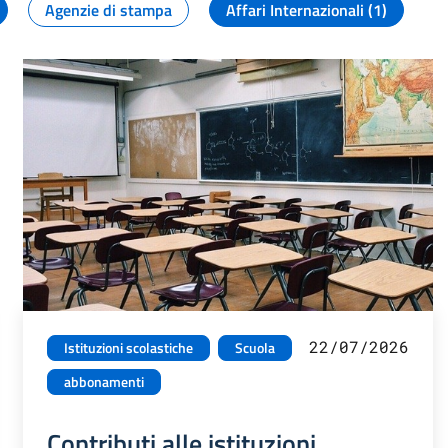
Agenzie di stampa
Affari Internazionali (1)
22/07/2026
Istituzioni scolastiche
Scuola
abbonamenti
Contributi alle istituzioni