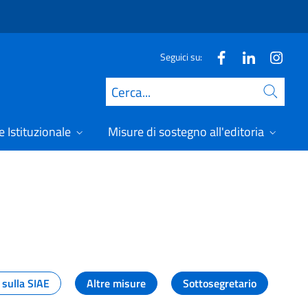
Seguici su:
Cerca
 Istituzionale
Misure di sostegno all'editoria
A
 sulla SIAE
Altre misure
Sottosegretario