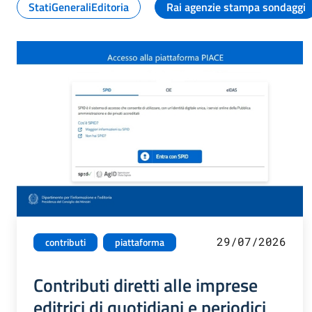
StatiGeneraliEditoria
Rai agenzie stampa sondaggi
29/07/2026
contributi
piattaforma
Contributi diretti alle imprese
editrici di quotidiani e periodici