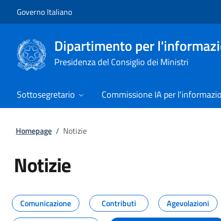
Vai al contenuto
Vai alla navigazione del sito
Governo Italiano
Dipartimento per l'informazio
Presidenza del Consiglio dei Ministri
Sottosegretario
Commissione IA per l'informazi
Homepage
/
Notizie
Notizie
Tutti i contenuti della pagina Not
Comunicazione
Contributi
Agevolazioni