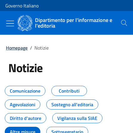
Vai al contenuto
Vai alla navigazione del sito
Governo Italiano
Dipartimento per l'informazione e
l'editoria
Cerca
Homepage
/
Notizie
Notizie
Tutti i contenuti della pagina Not
Comunicazione
Contributi
Agevolazioni
Sostegno all'editoria
Diritto d'autore
Vigilanza sulla SIAE
Altre misure
Sottosegretario