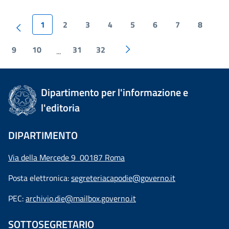
1
2
3
4
5
6
7
8
9
10
31
32
...
Dipartimento per l'informazione e
l'editoria
DIPARTIMENTO
Via della Mercede 9 00187 Roma
Posta elettronica:
segreteriacapodie@governo.it
PEC:
archivio.die@mailbox.governo.it
SOTTOSEGRETARIO