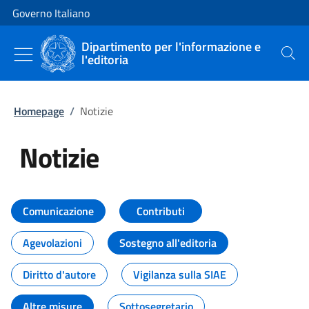
Vai al contenuto
Vai alla navigazione del sito
Governo Italiano
Dipartimento per l'informazione e
l'editoria
Cerca
Homepage
/
Notizie
Notizie
Tutti i contenuti della pagina Not
Comunicazione
Contributi
Agevolazioni
Sostegno all'editoria
Diritto d'autore
Vigilanza sulla SIAE
Altre misure
Sottosegretario