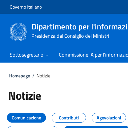
Vai al contenuto
Vai alla navigazione del sito
Governo Italiano
Dipartimento per l'informazio
Presidenza del Consiglio dei Ministri
Sottosegretario
Commissione IA per l'informazi
Homepage
/
Notizie
Notizie
Tutti i contenuti della pagina Not
Comunicazione
Contributi
Agevolazioni