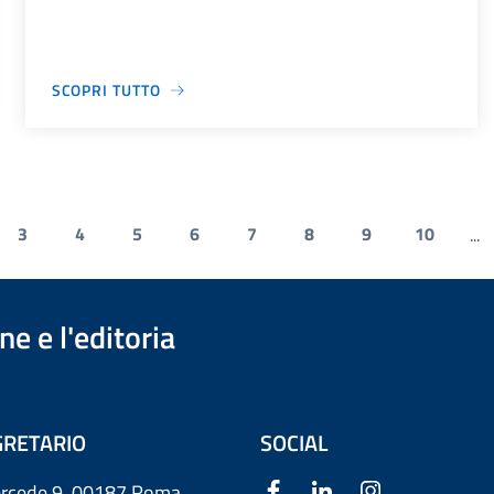
SCOPRI TUTTO
3
4
5
6
7
8
9
10
...
e e l'editoria
RETARIO
SOCIAL
ercede 9
00187 Roma