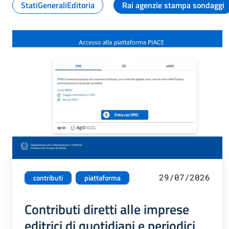
StatiGeneraliEditoria
Rai agenzie stampa sondaggi
29/07/2026
contributi
piattaforma
Contributi diretti alle imprese
editrici di quotidiani e periodici