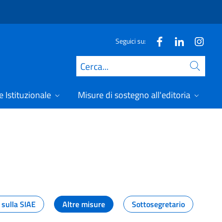
Seguici su:
Cerca
 Istituzionale
Misure di sostegno all'editoria
A
 sulla SIAE
Altre misure
Sottosegretario