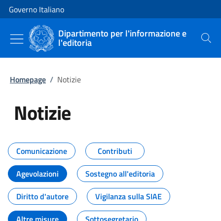
Vai al contenuto
Vai alla navigazione del sito
Governo Italiano
Dipartimento per l'informazione e
l'editoria
Cerca
Homepage
/
Notizie
Notizie
Tutti i contenuti della pagina Not
Comunicazione
Contributi
Agevolazioni
Sostegno all'editoria
Diritto d'autore
Vigilanza sulla SIAE
Altre misure
Sottosegretario