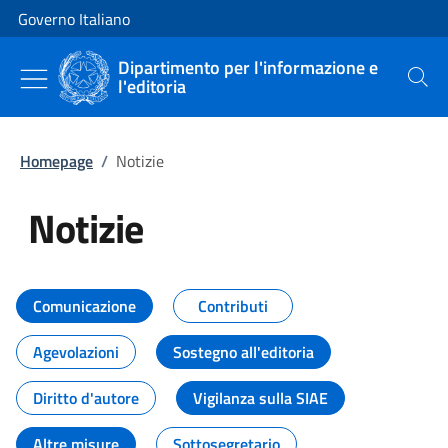
Vai al contenuto
Vai alla navigazione del sito
Governo Italiano
Dipartimento per l'informazione e
l'editoria
Cerca
Homepage
/
Notizie
Notizie
Tutti i contenuti della pagina Not
Comunicazione
Contributi
Agevolazioni
Sostegno all'editoria
Diritto d'autore
Vigilanza sulla SIAE
Altre misure
Sottosegretario