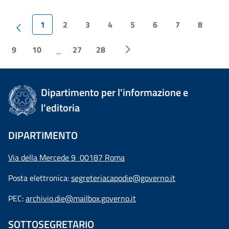
1
2
3
4
5
6
7
8
9
10
27
28
...
Dipartimento per l'informazione e
l'editoria
DIPARTIMENTO
Via della Mercede 9 00187 Roma
Posta elettronica:
segreteriacapodie@governo.it
PEC:
archivio.die@mailbox.governo.it
SOTTOSEGRETARIO