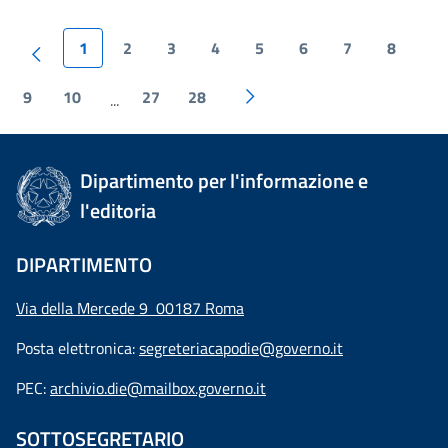
1
2
3
4
5
6
7
8
9
10
27
28
...
Dipartimento per l'informazione e
l'editoria
DIPARTIMENTO
Via della Mercede 9 00187 Roma
Posta elettronica:
segreteriacapodie@governo.it
PEC:
archivio.die@mailbox.governo.it
SOTTOSEGRETARIO