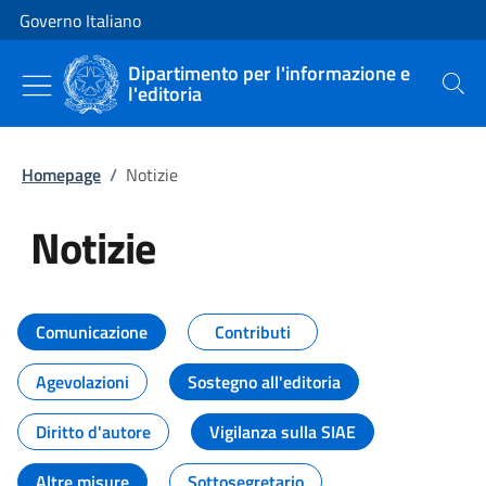
Vai al contenuto
Vai alla navigazione del sito
Governo Italiano
Dipartimento per l'informazione e
l'editoria
Cerca
Homepage
/
Notizie
Notizie
Tutti i contenuti della pagina Not
Comunicazione
Contributi
Agevolazioni
Sostegno all'editoria
Diritto d'autore
Vigilanza sulla SIAE
Altre misure
Sottosegretario