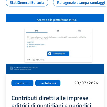
StatiGeneraliEditoria
Rai agenzie stampa sondaggi
29/07/2026
contributi
piattaforma
Contributi diretti alle imprese
editrici di quotidiani e periodici