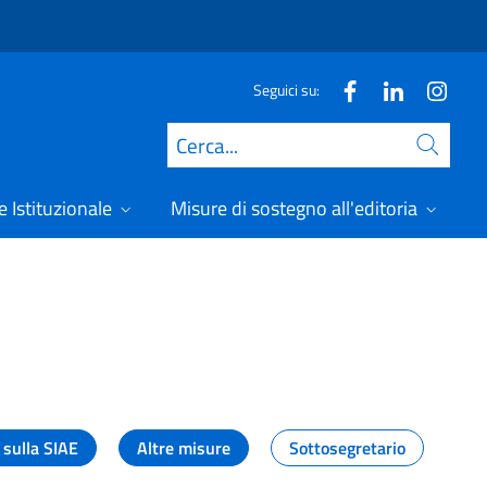
Seguici su:
Cerca
 Istituzionale
Misure di sostegno all'editoria
A
 sulla SIAE
Altre misure
Sottosegretario