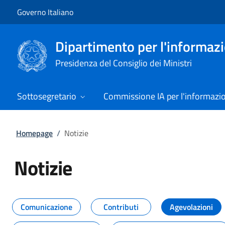
Vai al contenuto
Vai alla navigazione del sito
Governo Italiano
Dipartimento per l'informazio
Presidenza del Consiglio dei Ministri
Sottosegretario
Commissione IA per l'informazi
Homepage
/
Notizie
Notizie
Tutti i contenuti della pagina Not
Comunicazione
Contributi
Agevolazioni