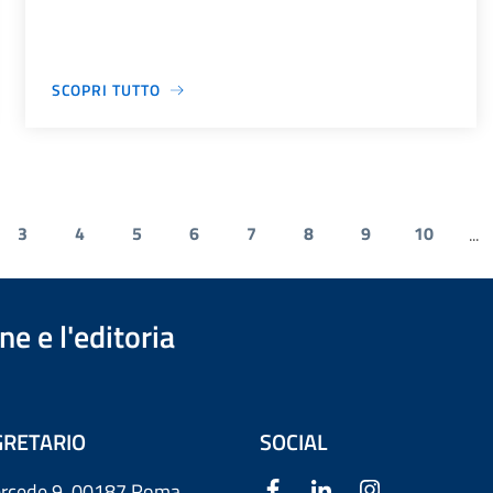
SCOPRI TUTTO
3
4
5
6
7
8
9
10
...
e e l'editoria
RETARIO
SOCIAL
ercede 9
00187 Roma