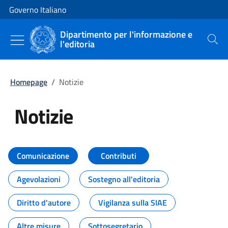
Vai al contenuto
Vai alla navigazione del sito
Governo Italiano
Dipartimento per l'informazione e
l'editoria
Cerca
Homepage
/
Notizie
Notizie
Tutti i contenuti della pagina Not
Comunicazione
Contributi
Agevolazioni
Sostegno all'editoria
Diritto d'autore
Vigilanza sulla SIAE
Altre misure
Sottosegretario