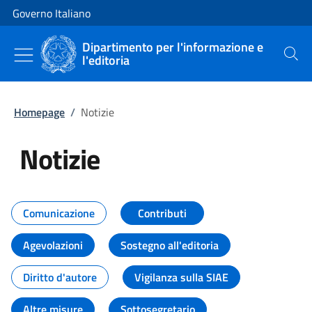
Vai al contenuto
Vai alla navigazione del sito
Governo Italiano
Dipartimento per l'informazione e
l'editoria
Cerca
Homepage
/
Notizie
Notizie
Tutti i contenuti della pagina Not
Comunicazione
Contributi
Agevolazioni
Sostegno all'editoria
Diritto d'autore
Vigilanza sulla SIAE
Altre misure
Sottosegretario