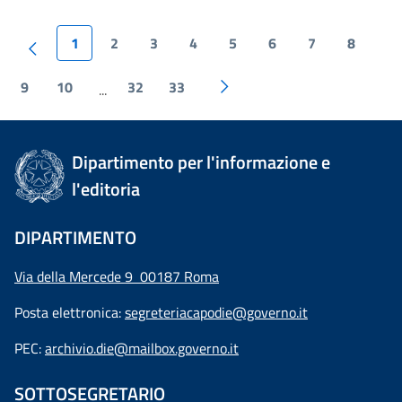
1
2
3
4
5
6
7
8
9
10
32
33
...
Dipartimento per l'informazione e
l'editoria
DIPARTIMENTO
Via della Mercede 9 00187 Roma
Posta elettronica:
segreteriacapodie@governo.it
PEC:
archivio.die@mailbox.governo.it
SOTTOSEGRETARIO