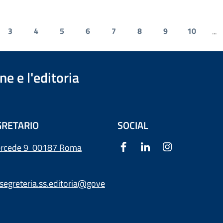
3
4
5
6
7
8
9
10
...
e e l'editoria
RETARIO
SOCIAL
ercede 9
00187 Roma
segreteria.ss.editoria@gove