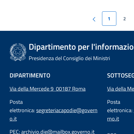
1
2
Dipartimento per l'informazion
Presidenza del Consiglio dei Ministri
DIPARTIMENTO
SOTTOSEG
Via della Mercede 9 00187 Roma
Via della M
Posta
Posta
elettronica:
segreteriacapodie@govern
elettronica:
o.it
rno.it
PEC:
archivio.die@mailbox.governo.it