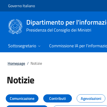
Vai al contenuto
Vai alla navigazione del sito
Governo Italiano
Dipartimento per l'informazio
Presidenza del Consiglio dei Ministri
Sottosegretario
Commissione IA per l'informazi
Homepage
/
Notizie
Notizie
Tutti i contenuti della pagina Not
Comunicazione
Contributi
Agevolazioni