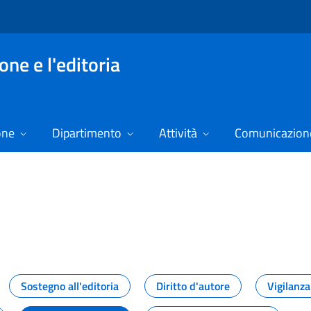
ne e l'editoria
one
Dipartimento
Attività
Comunicazione
izie
Sostegno all'editoria
Diritto d'autore
Vigilanza