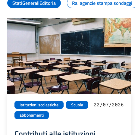
StatiGeneraliEditoria
Rai agenzie stampa sondaggi
22/07/2026
Istituzioni scolastiche
Scuola
abbonamenti
Contributi alle istituzioni