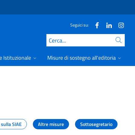
Seguici su:
Cerca
 Istituzionale
Misure di sostegno all'editoria
A
 sulla SIAE
Altre misure
Sottosegretario