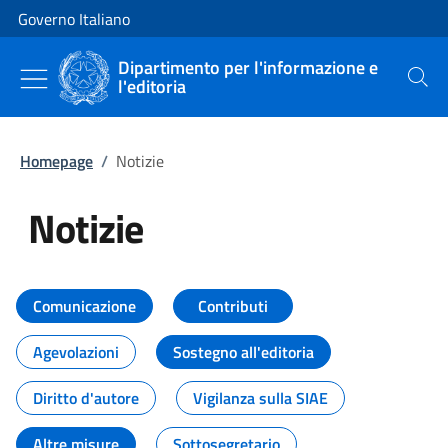
Vai al contenuto
Vai alla navigazione del sito
Governo Italiano
Dipartimento per l'informazione e
l'editoria
Cerca
Homepage
/
Notizie
Notizie
Tutti i contenuti della pagina Not
Comunicazione
Contributi
Agevolazioni
Sostegno all'editoria
Diritto d'autore
Vigilanza sulla SIAE
Altre misure
Sottosegretario