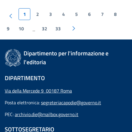
1
2
3
4
5
6
7
8
9
10
32
33
...
Dipartimento per l'informazione e
l'editoria
DIPARTIMENTO
Via della Mercede 9 00187 Roma
Posta elettronica:
segreteriacapodie@governo.it
PEC:
archivio.die@mailbox.governo.it
SOTTOSEGRETARIO