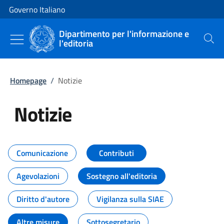
Vai al contenuto
Vai alla navigazione del sito
Governo Italiano
Dipartimento per l'informazione e
l'editoria
Cerca
Homepage
/
Notizie
Notizie
Tutti i contenuti della pagina Not
Comunicazione
Contributi
Agevolazioni
Sostegno all'editoria
Diritto d'autore
Vigilanza sulla SIAE
Altre misure
Sottosegretario