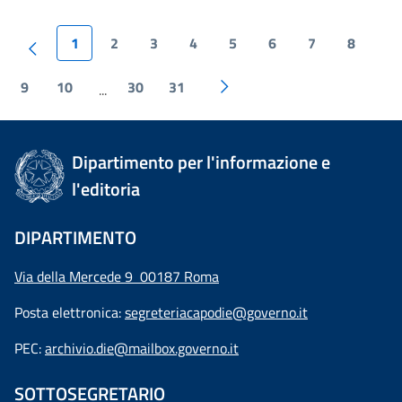
1
2
3
4
5
6
7
8
9
10
30
31
...
Dipartimento per l'informazione e
l'editoria
DIPARTIMENTO
Via della Mercede 9 00187 Roma
Posta elettronica:
segreteriacapodie@governo.it
PEC:
archivio.die@mailbox.governo.it
SOTTOSEGRETARIO