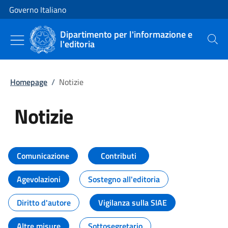
Vai al contenuto
Vai alla navigazione del sito
Governo Italiano
Dipartimento per l'informazione e
l'editoria
Cerca
Homepage
/
Notizie
Notizie
Tutti i contenuti della pagina Not
Comunicazione
Contributi
Agevolazioni
Sostegno all'editoria
Diritto d'autore
Vigilanza sulla SIAE
Altre misure
Sottosegretario